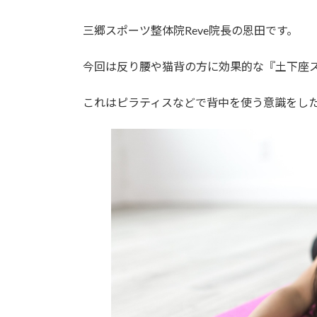
日
時
三郷スポーツ整体院Reve院長の恩田です。
:
今回は反り腰や猫背の方に効果的な『土下座
これはピラティスなどで背中を使う意識をし