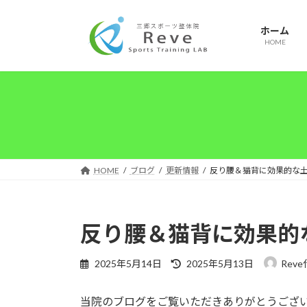
コ
ナ
ン
ビ
ホーム
テ
ゲ
HOME
ン
ー
ツ
シ
へ
ョ
ス
ン
キ
に
ッ
移
プ
動
HOME
ブログ
更新情報
反り腰＆猫背に効果的な
反り腰＆猫背に効果的
最
2025年5月14日
2025年5月13日
Rev
終
更
当院のブログをご覧いただきありがとうござ
新