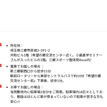
所在地：
埼玉県三郷市彦成3ｰ391ｰ2
共和ビル1階（希望の郷交流センター近く。小島進学セミナー
さんが入ったビルの1階。三郷スポーツ整体院Reve内）
電車でお越しの場合 ：
新三郷駅西口から徒歩15分
駅前ロータリーから東部セントラルバスで約10分『希望の郷
交流センター前』下車後、徒歩1分。
お車でお越しの場合：
当院敷地内に駐車場2台分をご用意。駐車場内は広々としてお
り、普段はほとんど車が停まっていないので駐車が苦手な方も
安心☆