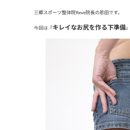
日
時
三郷スポーツ整体院Reve院長の恩田です。
:
キレイなお尻を作る下準備
今回は『