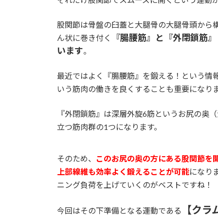
股関節は骨盤の臼蓋と大腿骨の大腿骨頭から
『腸腰筋』と『外閉鎖筋』
ん状に巻き付く
います
。
最近ではよく『腸腰筋』を鍛える！という情
いう筋肉の働きを良くすることも重要になり
『外閉鎖筋』は深層外旋6筋というお尻の奥
立つ筋肉群の1つになります。
そのため、
このお尻の奥の方にある股関節を
上部線維も効率よく鍛えることが可能
になり
ニング負荷を上げていくのがベストですね！
【クラ
今回はその下準備となる運動である