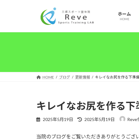
コ
ナ
ン
ビ
ホーム
テ
ゲ
HOME
ン
ー
ツ
シ
へ
ョ
ス
ン
キ
に
ッ
移
プ
動
HOME
ブログ
更新情報
キレイなお尻を作る下準
キレイなお尻を作る下
最
2025年5月19日
2025年5月19日
Rev
終
更
当院のブログをご覧いただきありがとうござ
新