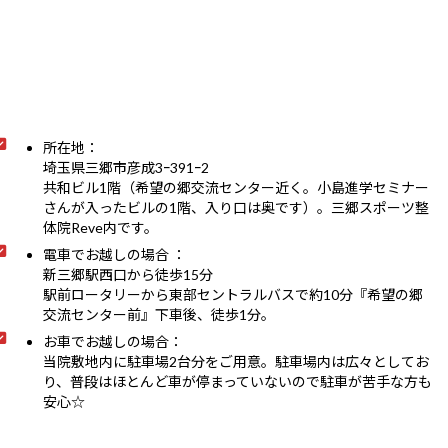
所在地：
埼玉県三郷市彦成3ｰ391ｰ2
共和ビル1階（希望の郷交流センター近く。小島進学セミナー
さんが入ったビルの1階、入り口は奥です）。三郷スポーツ整
体院Reve内です。
電車でお越しの場合 ：
新三郷駅西口から徒歩15分
駅前ロータリーから東部セントラルバスで約10分『希望の郷
交流センター前』下車後、徒歩1分。
お車でお越しの場合：
当院敷地内に駐車場2台分をご用意。駐車場内は広々としてお
り、普段はほとんど車が停まっていないので駐車が苦手な方も
安心☆