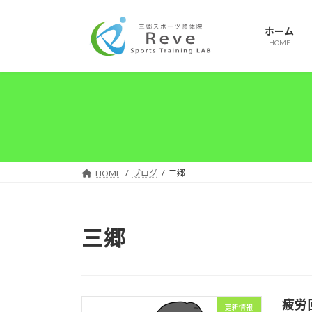
コ
ナ
ン
ビ
ホーム
テ
ゲ
HOME
ン
ー
ツ
シ
へ
ョ
ス
ン
キ
に
ッ
移
プ
動
HOME
ブログ
三郷
三郷
疲労
更新情報