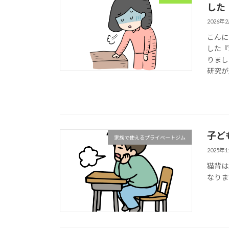
した
2026年
こんに
した『
りまし
研究が
子ど
家族で使えるプライベートジム
2025年
猫背は
なりま