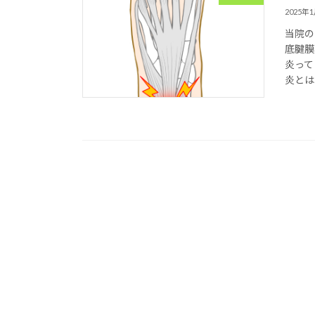
2025年
当院の
底腱膜
炎って
炎とは