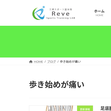
コ
ナ
ン
ビ
ホーム
テ
ゲ
HOME
ン
ー
ツ
シ
へ
ョ
ス
ン
キ
に
ッ
移
プ
動
HOME
ブログ
歩き始めが痛い
歩き始めが痛い
足底
更新情報