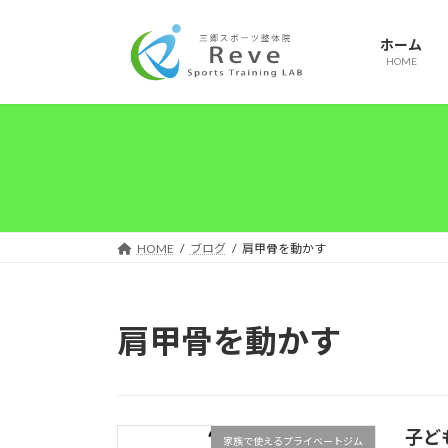
コ
ナ
ン
ビ
ホーム
テ
ゲ
HOME
ン
ー
ツ
シ
へ
ョ
ス
ン
キ
に
ッ
移
プ
動
HOME
ブログ
肩甲骨を動かす
肩甲骨を動かす
子ど
家族で使えるプライベートジム