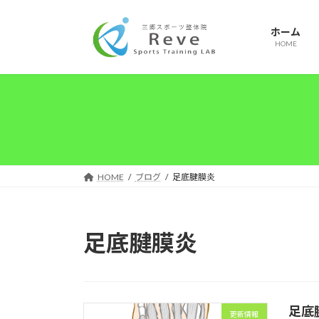
コ
ナ
ン
ビ
ホーム
テ
ゲ
HOME
ン
ー
ツ
シ
へ
ョ
ス
ン
キ
に
ッ
移
プ
動
HOME
ブログ
足底腱膜炎
足底腱膜炎
足底
更新情報