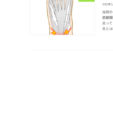
2025年
当院の
底腱膜
炎って
炎とは