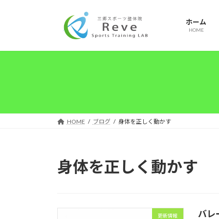
コ
ナ
ン
ビ
ホーム
テ
ゲ
HOME
ン
ー
ツ
シ
へ
ョ
ス
ン
キ
に
ッ
移
プ
動
HOME
ブログ
身体を正しく動かす
身体を正しく動かす
バレ
更新情報