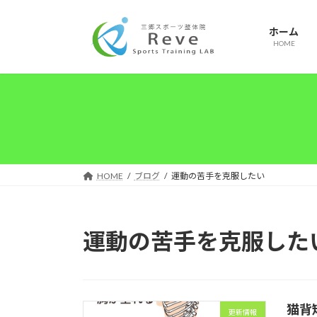
コ
ナ
ン
ビ
ホーム
テ
ゲ
HOME
ン
ー
ツ
シ
へ
ョ
ス
ン
キ
に
ッ
移
プ
動
HOME
ブログ
運動の苦手を克服したい
運動の苦手を克服した
猫背
更新情報